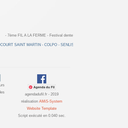
- 7ème FIL A LA FERME - Festival dentellier de Colpo - Couvige de Senlis -
OCOURT SAINT MARTIN - COLPO - SENLIS - CONNANTRE - MENDE - BOU
urs
Agenda du Fil
des
agendadufil.fr - 2019
réalisation
AMiS-System
Website Template
Script exécuté en 0.040 sec.