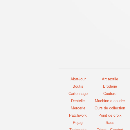
Abat-jour
Art textile
Boutis
Broderie
Cartonnage
Couture
Dentelle
Machine a coudre
Mercerie
Ours de collection
Patchwork
Point de croix
Pojagi
Sacs
Tapisserie
Tricot - Crochet