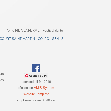
- 7ème FIL A LA FERME - Festival dentellier de Colpo - Couvige de Senlis - 3e
COURT SAINT MARTIN - COLPO - SENLIS - CONNANTRE - MENDE - BOU
urs
Agenda du Fil
des
agendadufil.fr - 2019
réalisation
AMiS-System
Website Template
Script exécuté en 0.040 sec.