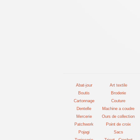
Abat-jour
Art textile
Boutis
Broderie
Cartonnage
Couture
Dentelle
Machine a coudre
Mercerie
Ours de collection
Patchwork
Point de croix
Pojagi
Sacs
Tapisserie
Tricot - Crochet