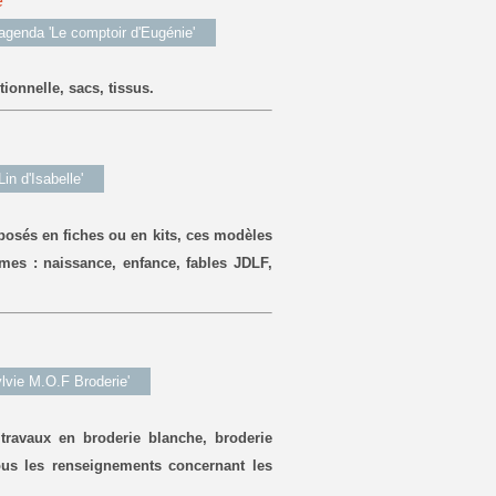
e
'agenda 'Le comptoir d'Eugénie'
tionnelle, sacs, tissus.
in d'Isabelle'
osés en fiches ou en kits, ces modèles
mes : naissance, enfance, fables JDLF,
lvie M.O.F Broderie'
travaux en broderie blanche, broderie
tous les renseignements concernant les