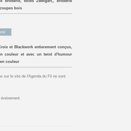
broderie, toiles Zweigart,, broderie
écoupes bois
ons'
roix et Blackwork entierement conçus,
en couleur et avec un twist d'humour
 en couleur
 sur le site de l'Agenda du Fil ne sont
et événement.