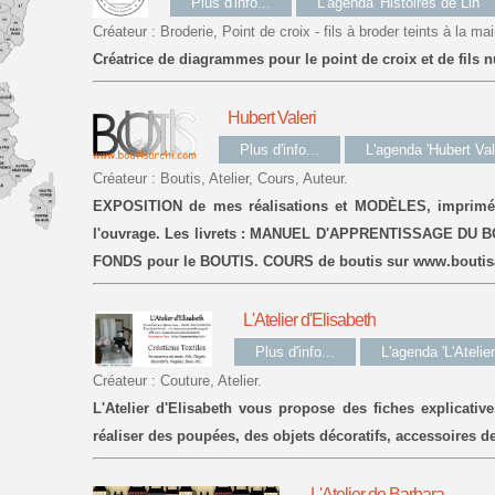
Plus d'info...
L'agenda 'Histoires de Lin'
Créateur : Broderie, Point de croix - fils à broder teints à la mai
Créatrice de diagrammes pour le point de croix et de fils n
Hubert Valeri
Plus d'info...
L'agenda 'Hubert Vale
Créateur : Boutis, Atelier, Cours, Auteur.
EXPOSITION de mes réalisations et MODÈLES, imprimés s
l'ouvrage. Les livrets : MANUEL D'APPRENTISSAGE DU BO
FONDS pour le BOUTIS. COURS de boutis sur www.boutis
L'Atelier d'Elisabeth
Plus d'info...
L'agenda 'L'Atelier
Créateur : Couture, Atelier.
L'Atelier d'Elisabeth vous propose des fiches explicative
réaliser des poupées, des objets décoratifs, accessoires de
L'Atelier de Barbara