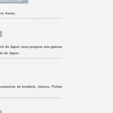
stoires à broder'
re, tissus.
Esprit du Japon vous propose une gamme
tés du Japon.
accessoires de broderie, charms. Fiches