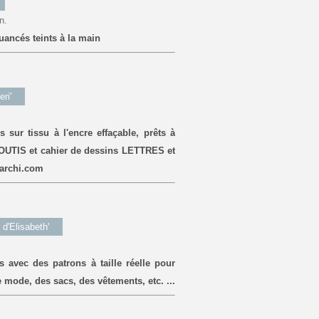
n.
uancés teints à la main
ri'
ur tissu à l'encre effaçable, prêts à
UTIS et cahier de dessins LETTRES et
archi.com
 d'Elisabeth'
s avec des patrons à taille réelle pour
 mode, des sacs, des vêtements, etc. ...