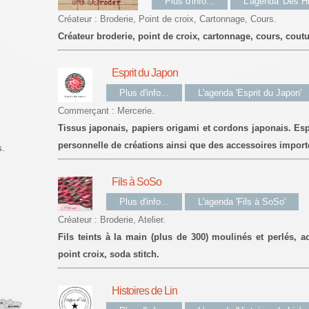
Plus d'info...
L'agenda 'Des Hi
Créateur : Broderie, Point de croix, Cartonnage, Cours.
Créateur broderie, point de croix, cartonnage, cours, coutu
Esprit du Japon
Plus d'info...
L'agenda 'Esprit du Japon'
Commerçant : Mercerie.
Tissus japonais, papiers origami et cordons japonais. 
personnelle de créations ainsi que des accessoires impor
s.
Fils à SoSo
Plus d'info...
L'agenda 'Fils à SoSo'
Créateur : Broderie, Atelier.
Fils teints à la main (plus de 300) moulinés et perlés, 
point croix, soda stitch.
Histoires de Lin