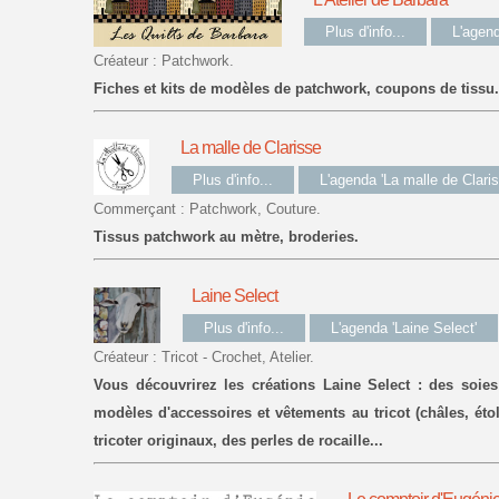
Plus d'info...
L'agend
Créateur : Patchwork.
Fiches et kits de modèles de patchwork, coupons de tissu.
La malle de Clarisse
Plus d'info...
L'agenda 'La malle de Claris
Commerçant : Patchwork, Couture.
Tissus patchwork au mètre, broderies.
Laine Select
Plus d'info...
L'agenda 'Laine Select'
Créateur : Tricot - Crochet, Atelier.
Vous découvrirez les créations Laine Select : des soies 
modèles d'accessoires et vêtements au tricot (châles, étole
tricoter originaux, des perles de rocaille...