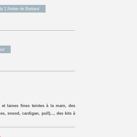
a 'L'Atelier de Barbara'
se'
et laines fines teintes à la main, des
s, snood, cardigan, pull)..., des kits à