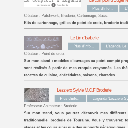
Le comptoir d'Eugéni
Plus d'info...
L
Créateur : Patchwork, Broderie, Cartonnage, Sacs.
Kits de cartonnage, grilles de point de croix, broderie tradi
Le Lin d'Isabelle
Plus d'info...
L'agenda 'Le L
Créateur : Point de croix.
Sur mon stand : modèles d'ouvrages au point compté prop
sont réalisés à partir de mes croquis crayonnés. Les thè
recettes de cuisine, abécédaires, saisons, charades...
Lezziero Sylvie M.O.F Broderie
Plus d'info...
L'agenda 'Lezziero Sy
Professeur-Animateur : Broderie.
Sur mon stand, vous pourrez découvrir mes différents 
traditionnelle, broderie de Touraine. Vous y trouverez 
stages et les cours ainsi que des supports pédagogiques.