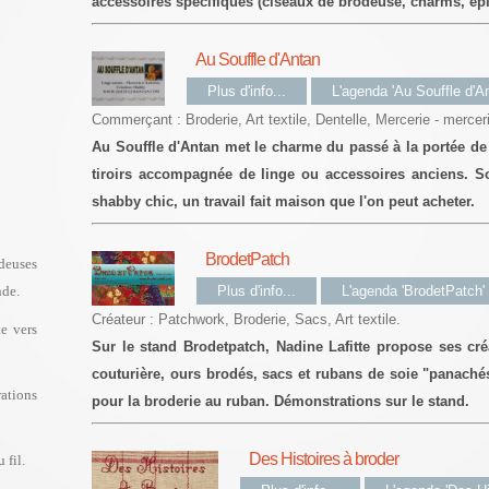
accessoires spécifiques (ciseaux de brodeuse, charms, épi
Au Souffle d'Antan
Plus d'info...
L'agenda 'Au Souffle d'An
Commerçant : Broderie, Art textile, Dentelle, Mercerie - mercer
Au Souffle d'Antan met le charme du passé à la portée de 
tiroirs accompagnée de linge ou accessoires anciens. S
shabby chic, un travail fait maison que l'on peut acheter.
BrodetPatch
odeuses
nde.
Plus d'info...
L'agenda 'BrodetPatch'
Créateur : Patchwork, Broderie, Sacs, Art textile.
e vers
Sur le stand Brodetpatch, Nadine Lafitte propose ses cré
couturière, ours brodés, sacs et rubans de soie "panaché
ations
pour la broderie au ruban. Démonstrations sur le stand.
Des Histoires à broder
 fil.