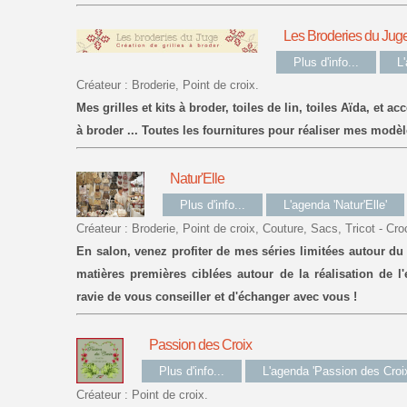
Les Broderies du Jug
Plus d'info...
L
Créateur : Broderie, Point de croix.
Mes grilles et kits à broder, toiles de lin, toiles Aïda, et a
à broder ... Toutes les fournitures pour réaliser mes modè
Natur'Elle
Plus d'info...
L'agenda 'Natur'Elle'
Créateur : Broderie, Point de croix, Couture, Sacs, Tricot - Cro
En salon, venez profiter de mes séries limitées autour du
matières premières ciblées autour de la réalisation de 
ravie de vous conseiller et d'échanger avec vous !
Passion des Croix
Plus d'info...
L'agenda 'Passion des Croix
Créateur : Point de croix.