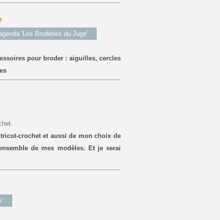
e
'agenda 'Les Broderies du Juge'
ccessoires pour broder : aiguilles, cercles
les
chet.
 tricot-crochet et aussi de mon choix de
l'ensemble de mes modèles. Et je serai
'