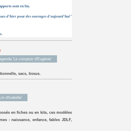
upports sont en lin.
es d'hier pour des ouvrages d'aujourd'hui"
s.
e
'agenda 'Le comptoir d'Eugénie'
tionnelle, sacs, tissus.
in d'Isabelle'
osés en fiches ou en kits, ces modèles
mes : naissance, enfance, fables JDLF,