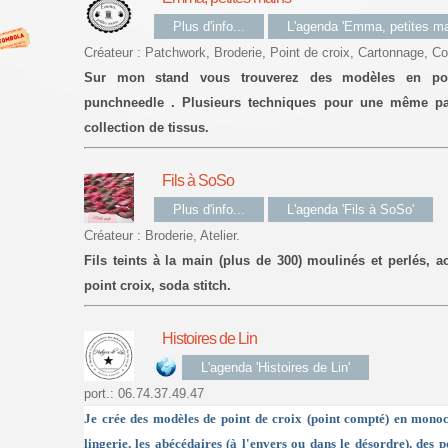
Plus d'info...
L'agenda 'Emma, petites ma
Créateur : Patchwork, Broderie, Point de croix, Cartonnage, C
Sur mon stand vous trouverez des modèles en poin
punchneedle . Plusieurs techniques pour une même pass
collection de tissus.
Fils à SoSo
Plus d'info...
L'agenda 'Fils à SoSo'
Créateur : Broderie, Atelier.
Fils teints à la main (plus de 300) moulinés et perlés, 
point croix, soda stitch.
Histoires de Lin
L'agenda 'Histoires de Lin'
port.: 06.74.37.49.47
Je crée des modèles de point de croix (point compté) en mono
lingerie, les abécédaires (à l'envers ou dans le désordre), des p