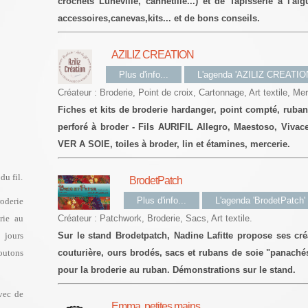
crochets Lunéville, cannetille...) et de Tapisserie à l'aig
accessoires,canevas,kits... et de bons conseils.
AZILIZ CREATION
Plus d'info...
L'agenda 'AZILIZ CREATIO
Créateur : Broderie, Point de croix, Cartonnage, Art textile, Me
Fiches et kits de broderie hardanger, point compté, ruban 
perforé à broder - Fils AURIFIL Allegro, Maestoso, Vivac
VER A SOIE, toiles à broder, lin et étamines, mercerie.
du fil.
BrodetPatch
Plus d'info...
L'agenda 'BrodetPatch'
oderie
Créateur : Patchwork, Broderie, Sacs, Art textile.
erie au
Sur le stand Brodetpatch, Nadine Lafitte propose ses cré
, jours
couturière, ours brodés, sacs et rubans de soie "panaché
boutons
pour la broderie au ruban. Démonstrations sur le stand.
avec de
Emma, petites mains