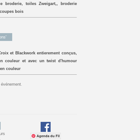
broderie, toiles Zweigart,, broderie
écoupes bois
ons'
roix et Blackwork entierement conçus,
en couleur et avec un twist d'humour
 en couleur
et événement.
urs
Agenda du Fil