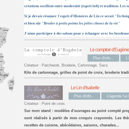
créations oscillent entre modernité (esprit loft) et tradition. Les s
Si je devais résumer l'esprit d'Histoires de Lin ce serait
"Techniqu
et bien sûr
"Broder à petits points les jolies choses de la vie"
J'aime participer à des salons pour y échanger avec les brodeuse
Le comptoir d'Eugéni
Plus d'info...
L
Créateur : Patchwork, Broderie, Cartonnage, Sacs.
Kits de cartonnage, grilles de point de croix, broderie tradi
Le Lin d'Isabelle
Plus d'info...
L'agenda 'Le L
Créateur : Point de croix.
Sur mon stand : modèles d'ouvrages au point compté prop
sont réalisés à partir de mes croquis crayonnés. Les thè
recettes de cuisine, abécédaires, saisons, charades...