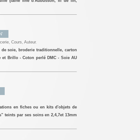
uille (laine fine d'Aubusson, fil de lin,
N'
rcerie, Cours, Auteur.
de soie, broderie traditionnelle, carton
e et Brillo - Coton perlé DMC - Soie AU
ations en fiches ou en kits d'objets de
s" teints par ses soins en 2,4,7et 13mm