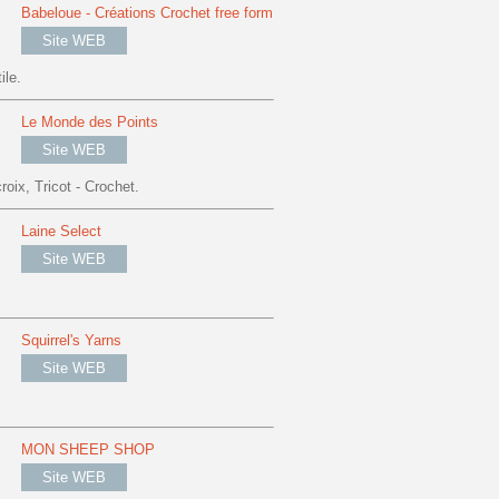
Babeloue - Créations Crochet free form
Site WEB
ile.
Le Monde des Points
Site WEB
oix, Tricot - Crochet.
Laine Select
Site WEB
Squirrel's Yarns
Site WEB
MON SHEEP SHOP
Site WEB