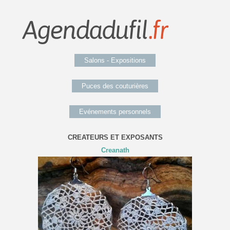
Salons - Expositions
Puces des couturières
Evénements personnels
CREATEURS ET EXPOSANTS
Creanath