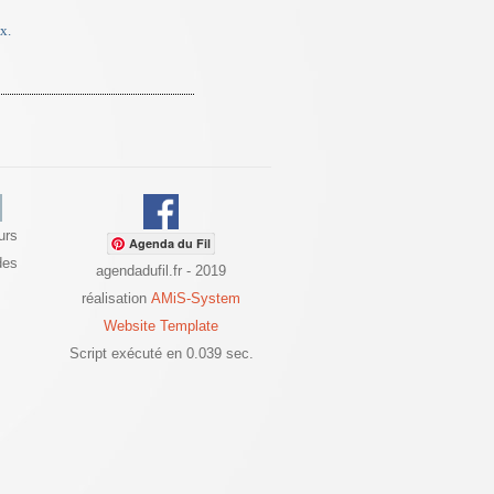
x.
urs
Agenda du Fil
des
agendadufil.fr - 2019
réalisation
AMiS-System
Website Template
Script exécuté en 0.039 sec.