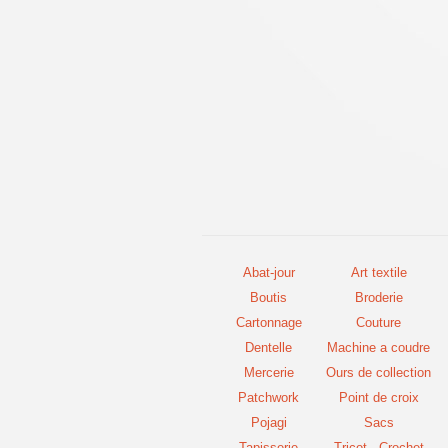
Abat-jour
Art textile
Boutis
Broderie
Cartonnage
Couture
Dentelle
Machine a coudre
Mercerie
Ours de collection
Patchwork
Point de croix
Pojagi
Sacs
Tapisserie
Tricot - Crochet