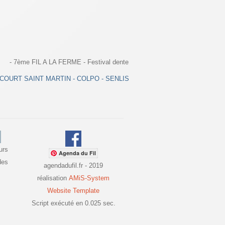
- 7ème FIL A LA FERME - Festival dentellier de Colpo - Couvige de Senlis - 
OURT SAINT MARTIN - COLPO - SENLIS - CONNANTRE - MENDE - BOUL
urs
Agenda du Fil
des
agendadufil.fr - 2019
réalisation
AMiS-System
Website Template
Script exécuté en 0.025 sec.