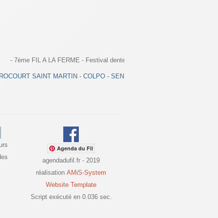
- 7ème FIL A LA FERME - Festival dentellier de Colpo - Couvige de Senlis -
ROCOURT SAINT MARTIN - COLPO - SENLIS - CONNANTRE - MENDE - B
urs
Agenda du Fil
des
agendadufil.fr - 2019
réalisation
AMiS-System
Website Template
Script exécuté en 0.036 sec.