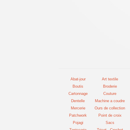
Abat-jour
Art textile
Boutis
Broderie
Cartonnage
Couture
Dentelle
Machine a coudre
Mercerie
Ours de collection
Patchwork
Point de croix
Pojagi
Sacs
Tapisserie
Tricot - Crochet