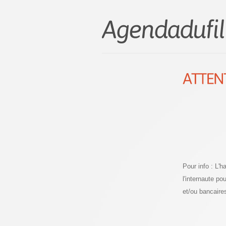
Pour info : L'
l'internaute p
et/ou bancaire