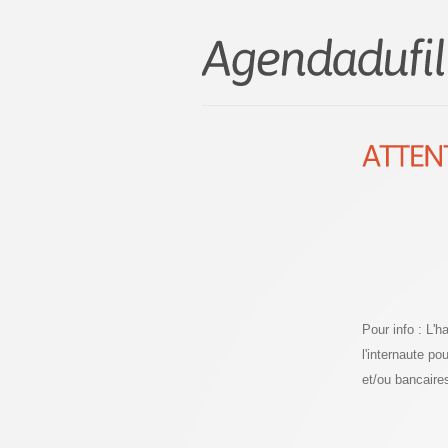
Pour info : L'
l'internaute p
et/ou bancaire