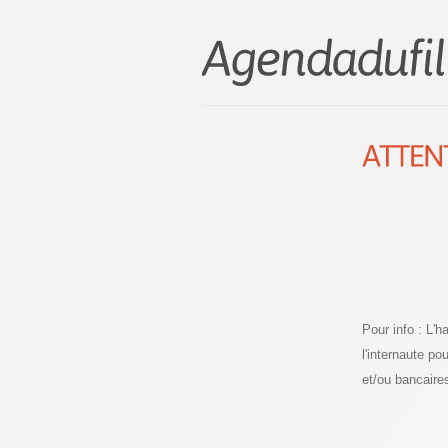
Pour info : L'
l'internaute p
et/ou bancaire