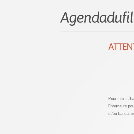
Pour info : L'
l'internaute p
et/ou bancaire