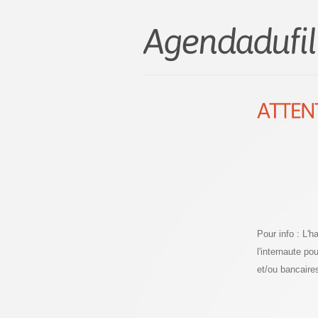
Pour info : L'
l'internaute p
et/ou bancaire