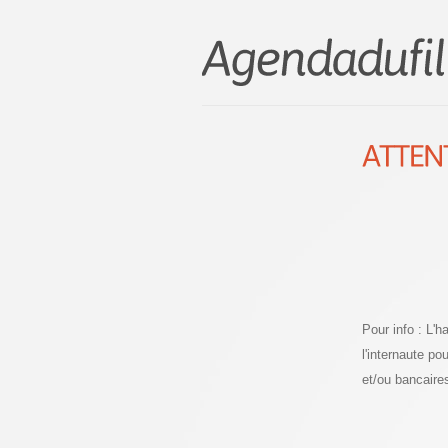
Pour info : L'
l'internaute p
et/ou bancaire