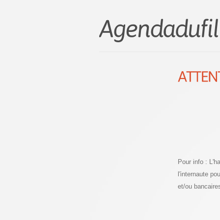
Pour info : L'
l'internaute p
et/ou bancaire