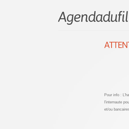
Pour info : L'
l'internaute p
et/ou bancaire