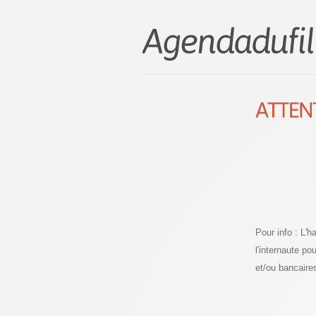
Pour info : L'
l'internaute p
et/ou bancaire