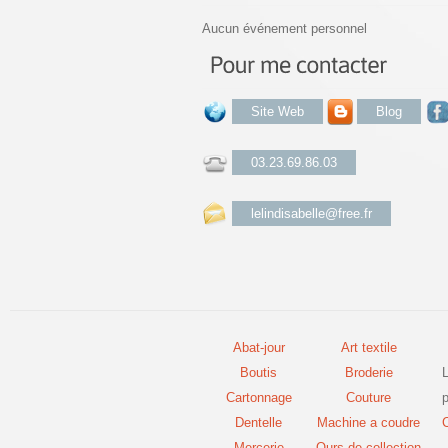
Aucun événement personnel
Site Web
Blog
03.23.69.86.03
lelindisabelle@free.fr
Abat-jour
Art textile
Boutis
Broderie
Cartonnage
Couture
p
Dentelle
Machine a coudre
C
Mercerie
Ours de collection