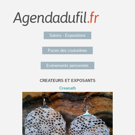
Salons - Expositions
Puces des couturières
Evénements personnels
CREATEURS ET EXPOSANTS
Creanath