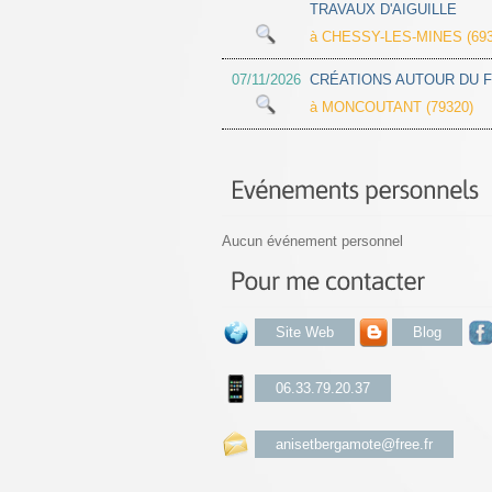
TRAVAUX D'AIGUILLE
à CHESSY-LES-MINES (693
07/11/2026
CRÉATIONS AUTOUR DU F
à MONCOUTANT (79320)
Aucun événement personnel
Site Web
Blog
06.33.79.20.37
anisetbergamote@free.fr