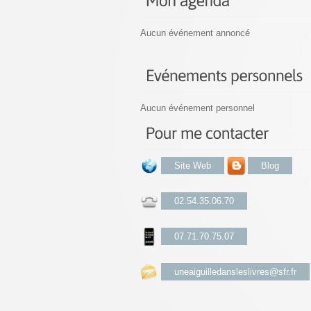
Aucun événement annoncé
Aucun événement personnel
Site Web
Blog
02.54.35.06.70
07.71.70.75.07
uneaiguilledansleslivres@sfr.fr